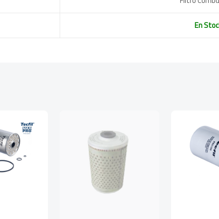
Filtro Combu
En Stoc