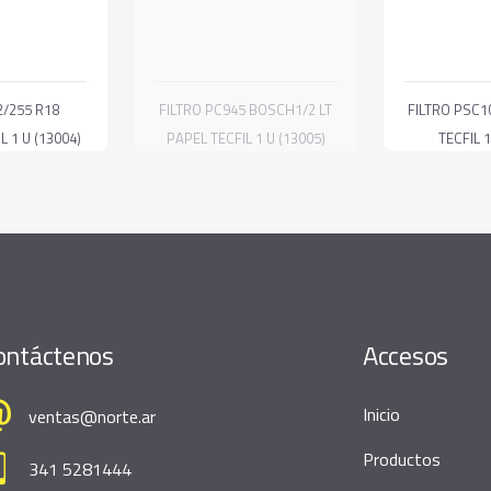
2/255 R18
FILTRO PC945 BOSCH1/2 LT
FILTRO PSC1
L 1 U (13004)
PAPEL TECFIL 1 U (13005)
TECFIL 1
ontáctenos
Accesos
Inicio
ventas@norte.ar
Productos
341 5281444