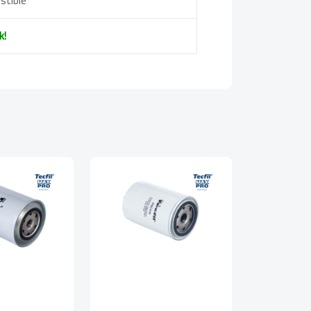
stible
k!