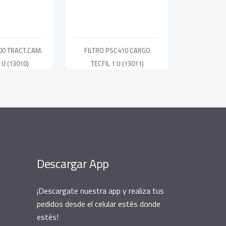
00 TRACT.CAM.
FILTRO PSC410 CARGO
 U (13010)
TECFIL 1 U (13011)
Descargar App
¡Descargate nuestra app y realiza tus
pedidos desde el celular estés donde
estés!