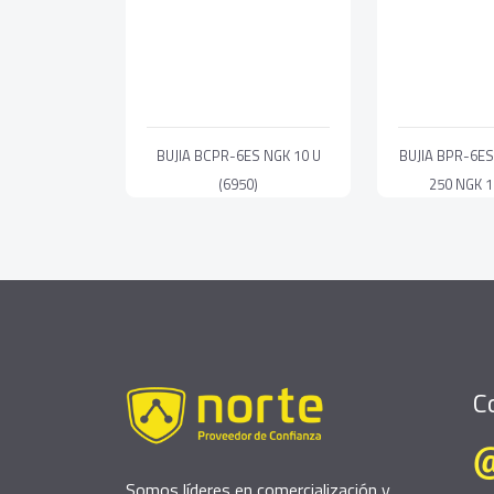
BUJIA BCPR-6ES NGK 10 U
BUJIA BPR-6ES
(6950)
250 NGK 1
C
Somos líderes en comercialización y