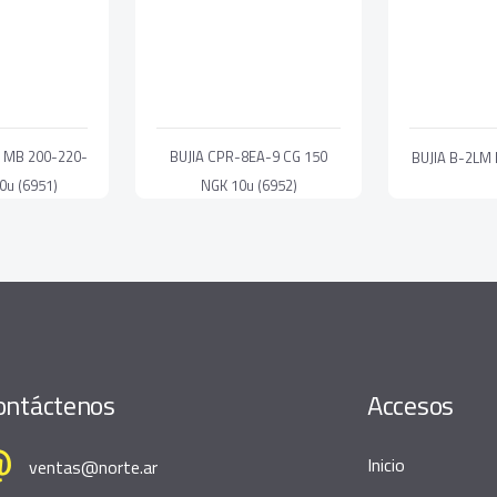
 MB 200-220-
BUJIA CPR-8EA-9 CG 150
BUJIA B-2LM 
0u (6951)
NGK 10u (6952)
ontáctenos
Accesos
Inicio
ventas@norte.ar