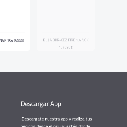
BUJIA BKR-6EZ FIRE 1.4 NGK
NGK 10u (6959)
4u (6961)
Descargar App
¡Descargate nuestra app y realiza tus
pedidos desde el celular estés donde